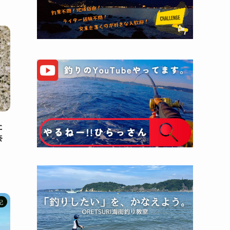
た
奈
記