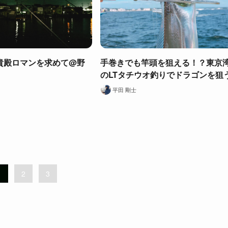
貴殿ロマンを求めて@野
手巻きでも竿頭を狙える！？東京
のLTタチウオ釣りでドラゴンを狙
平田 剛士
1
2
3