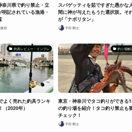
神奈川県で釣り禁止・立
スパゲッティを茹ですぎた愚かな
が明記されている漁港・
間に神が与えたもうた選択肢。そ
覧
が「ナポリタン」
編集部
平田 剛士
釣具レビュー・インプレ
釣り場解
RIでよく売れた釣具ランキ
東京・神奈川でタコ釣りができる1
！（2020年）
の釣り場を紹介！タコ釣り禁止も
チェック！
平田 剛士