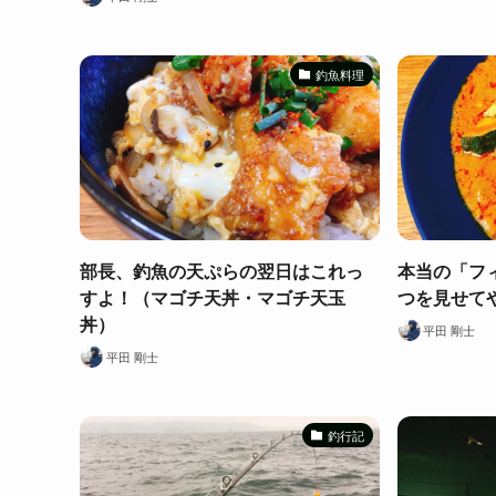
釣魚料理
部長、釣魚の天ぷらの翌日はこれっ
本当の「フ
すよ！（マゴチ天丼・マゴチ天玉
つを見せて
丼）
平田 剛士
平田 剛士
釣行記