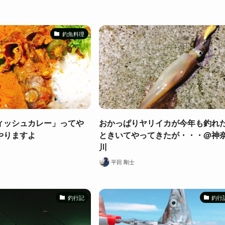
釣魚料理
ィッシュカレー」ってや
おかっぱりヤリイカが今年も釣れ
やりますよ
ときいてやってきたが・・・@神
川
平田 剛士
釣行記
釣行