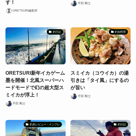
す！
平田 剛士
ORETSURI編集部
釣行記
釣魚料理
ORETSURI新年イカゲーム
スミイカ（コウイカ）の湯
墨を開催！北風スーパーハ
引きは「タイ風」にするの
ードモードで幻の超大型ス
が旨い
ミイカが浮上！
平田 剛士
平田 剛士
釣具レビュー・インプレ
釣行記