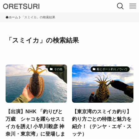
ホーム
「スミイカ」の検索結果
「スミイカ」の検索結果
その他
船とボート釣りノウハウ
【出演】NHK 「釣りびと
【東京湾のスミイカ釣り】
万歳 シャコを躍らせスミ
釣り方ごとの特徴と魅力を
イカを誘え! 小早川毅彦 神
紹介！（テンヤ・エギ・ス
奈川・東京湾」に登場しま
ッテ）