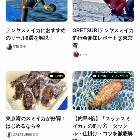
テンヤスミイカにおすすめ
ORETSURIテンヤスミイカ
のリール8選を解説！
釣行会参加レポート@東京
湾
平田 剛士
jomo
その他
船とボート釣りノウハウ
東京湾のスミイカが好調！
【釣果3倍】「スッテスミ
はじめるなら今
イカ」の釣り方・タック
ル・仕掛け・コツを徹底解
ORETSURI編集部