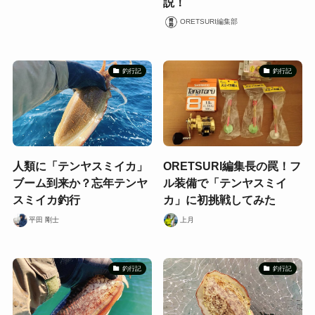
説！
ORETSURI編集部
釣行記
釣行記
人類に「テンヤスミイカ」
ORETSURI編集長の罠！フ
ブーム到来か？忘年テンヤ
ル装備で「テンヤスミイ
スミイカ釣行
カ」に初挑戦してみた
平田 剛士
上月
釣行記
釣行記