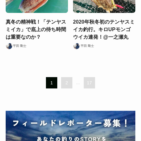
真冬の精神戦！「テンヤス
2020年秋冬初のテンヤスミ
ミイカ」で底上の待ち時間
イカ釣行。キロUPモンゴ
は重要なのか？
ウイカ連発！@一之瀬丸
平田 剛士
平田 剛士
1
2
...
17