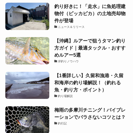
釣り好きに！「走水」に魚処理建
物付（ピッカピカ）の土地売却物
件が登場
ニュース＆リリース
【沖縄】ルアーで狙うタマン釣り
方ガイド｜最適タックル・おすす
めルアー5選
岸釣りノウハウ
【1番詳しい】久留和漁港・久留
和海岸の釣り場解説！（釣れる
魚・釣り方・ポイント）
釣り場解説
梅雨の多摩川チニング！バイブレ
ーションでバラさないコツとは？
釣行記