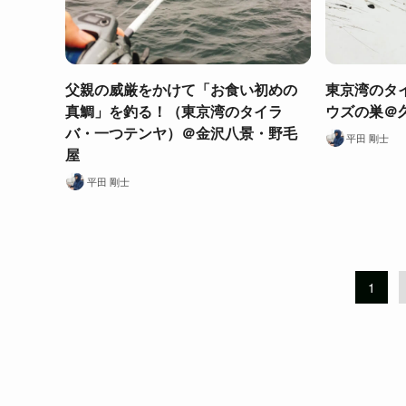
父親の威厳をかけて「お食い初めの
東京湾のタ
真鯛」を釣る！（東京湾のタイラ
ウズの巣＠
バ・一つテンヤ）＠金沢八景・野毛
平田 剛士
屋
平田 剛士
1