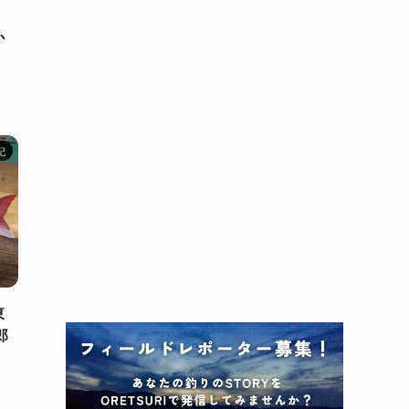
」
か
記
東
郎