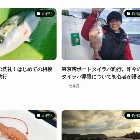
釣行記
釣行
の洗礼！はじめての相模
東京湾ボートタイラバ釣行。昨今
釣行
タイラバ界隈について初心者が語
北條貢一
釣行記
釣行