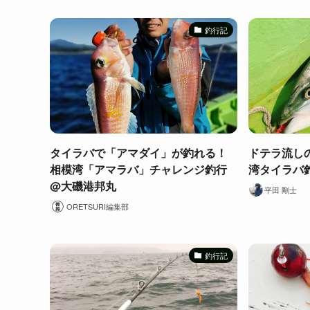
釣行記
タイラバで「アマダイ」が釣れる！
ドテラ流し
相模湾「アマラバ」チャレンジ釣行
湾タイラバ
@大磯港邦丸
平田 剛士
ORETSURI編集部
釣行記