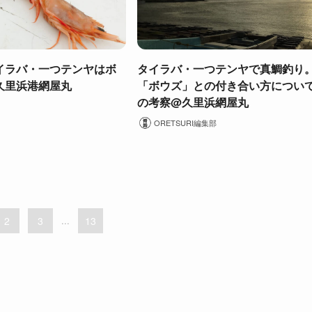
イラバ・一つテンヤはボ
タイラバ・一つテンヤで真鯛釣り
久里浜港網屋丸
「ボウズ」との付き合い方につい
の考察@久里浜網屋丸
ORETSURI編集部
2
3
...
13