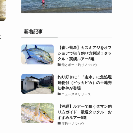
。
新着記事
て
【青い彗星】カスミアジをオフ
ショアで狙う釣り方解説！タッ
クル・実績ルアー5選
船とボート釣りノウハウ
釣り好きに！「走水」に魚処理
建物付（ピッカピカ）の土地売
却物件が登場
ニュース＆リリース
【沖縄】ルアーで狙うタマン釣
り方ガイド｜最適タックル・お
すすめルアー5選
岸釣りノウハウ