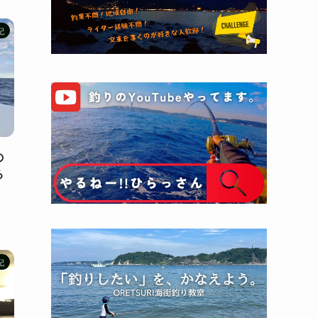
記
の
る
記