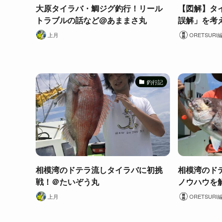
大原タイラバ・鯛ジグ釣行！リール
【図解】タ
トラブルの話など@あままさ丸
誤解」を考
上月
ORETSURI
釣行記
相模湾のドテラ流しタイラバに初挑
相模湾のド
戦！＠たいぞう丸
ノウハウを
上月
ORETSURI