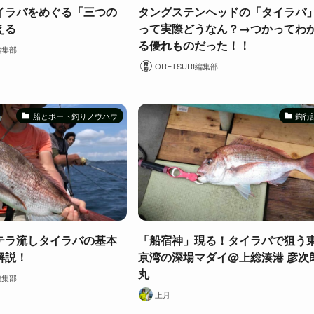
イラバをめぐる「三つの
タングステンヘッドの「タイラバ
える
って実際どうなん？→つかってわ
る優れものだった！！
編集部
ORETSURI編集部
船とボート釣りノウハウ
釣行
テラ流しタイラバの基本
「船宿神」現る！タイラバで狙う
解説！
京湾の深場マダイ@上総湊港 彦次
丸
編集部
上月