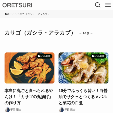
ホーム
カサゴ（ガシラ・アラカブ）
カサゴ（ガシラ・アラカブ）
– tag –
釣魚料理
釣魚料理
本当に丸ごと食べられるや
10分でふっくら旨い！白醤
んけ！「カサゴの丸揚げ」
油でサクっとつくるメバル
の作り方
と菜花の白煮
平田 剛士
平田 剛士