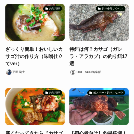
釣魚料理
釣り全般ノウハウ
ざっくり簡単！おいしいカ
特餌は何？カサゴ（ガシ
サゴ汁の作り方（味噌仕立
ラ・アラカブ）の釣り餌17
てver）
選
平田 剛士
ORETSURI編集部
釣魚料理
船とボート釣りノウハウ
寒くなってきたら『カサゴ
【初心者向け】釣果倍増！