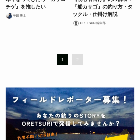
チゲ』を推したい
「船カサゴ」の釣り方・タ
ックル・仕掛け解説
平田 剛士
ORETSURI編集部
1
2