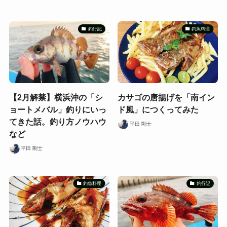
釣行記
釣魚料理
【2月解禁】横浜沖の「シ
カサゴの唐揚げを「南イン
ョートメバル」釣りにいっ
ド風」につくってみた
てきた話。釣り方ノウハウ
平田 剛士
など
平田 剛士
釣魚料理
釣行記