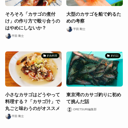
そろそろ「カサゴの煮付
大型のカサゴを船で釣るた
け」の作り方で殴り合うの
めの考察
はやめにしないか？
平田 剛士
平田 剛士
釣魚料理
釣行記
小さなカサゴはどうやって
東京湾のカサゴ釣りに初め
料理する？「カサゴ汁」で
て挑んだ話
丸ごと味わうのがオススメ
ORETSURI編集部
平田 剛士