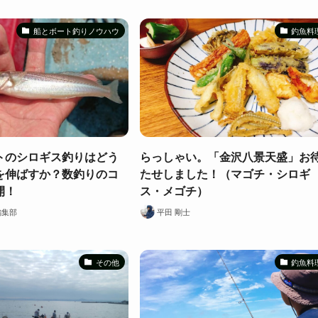
船とボート釣りノウハウ
釣魚料
トのシロギス釣りはどう
らっしゃい。「金沢八景天盛」お
を伸ばすか？数釣りのコ
たせしました！（マゴチ・シロギ
開！
ス・メゴチ）
編集部
平田 剛士
その他
釣魚料