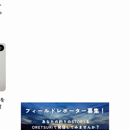
レ
ら
ウ
方を
黄