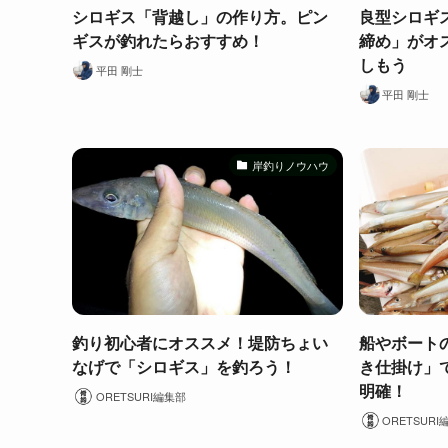
シロギス「背越し」の作り方。ピン
良型シロギ
ギスが釣れたらおすすめ！
締め」がオ
しもう
平田 剛士
平田 剛士
岸釣りノウハウ
釣り初心者にオススメ！堤防ちょい
船やボート
なげで「シロギス」を釣ろう！
き仕掛け」
明確！
ORETSURI編集部
ORETSURI