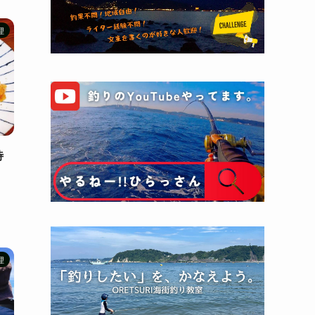
理
待
理