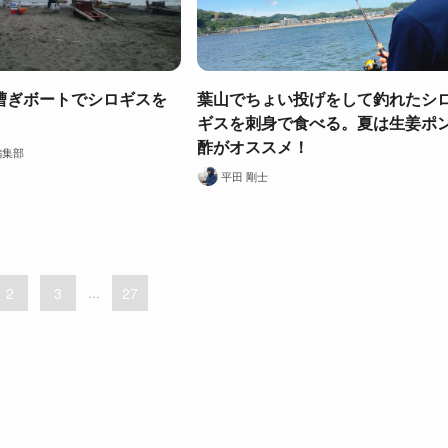
漕ぎボートでシロギスを
葉山でちょい投げをして釣れたシ
ギスを刺身で食べる。夏は生姜ポ
酢がオススメ！
編集部
平田 剛士
2
3
...
27