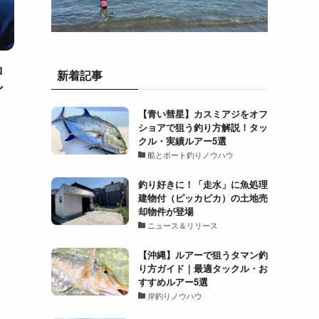
ロ
新着記事
ン
【青い彗星】カスミアジをオフ
ショアで狙う釣り方解説！タッ
クル・実績ルアー5選
船とボート釣りノウハウ
釣り好きに！「走水」に魚処理
建物付（ピッカピカ）の土地売
却物件が登場
ニュース＆リリース
【沖縄】ルアーで狙うタマン釣
り方ガイド｜最適タックル・お
すすめルアー5選
岸釣りノウハウ