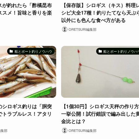
スが釣れたら「酢橘昆布
【保存版】シロギス（キス）料理
ススメ！旨味と香りを楽
シピ大全17種！釣りたてなら天ぷ
以外にも色んな食べ方がある
ORETSURI編集部
船とボート釣りノウハウ
船とボート釣りノウハ
のシロギス釣りは「胴突
【1個30円】シロギス天秤の作り
でトラブルレス！アタリ
一挙公開！試行錯誤で編み出した
金比とは？
編集部
ORETSURI編集部