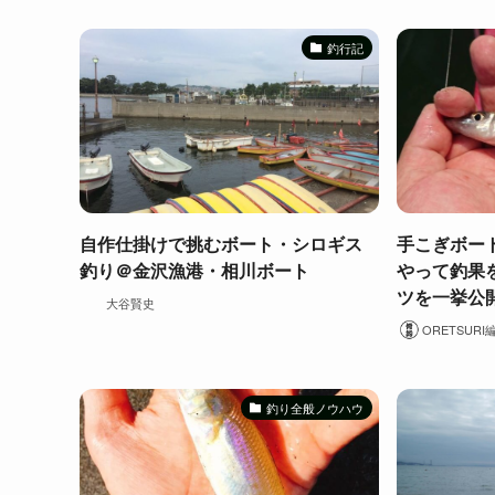
釣行記
自作仕掛けで挑むボート・シロギス
手こぎボー
釣り＠金沢漁港・相川ボート
やって釣果
ツを一挙公
大谷賢史
ORETSURI
釣り全般ノウハウ