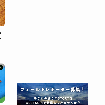
み
ン
他