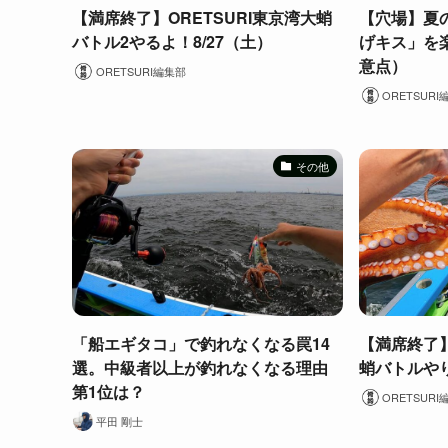
【満席終了】ORETSURI東京湾大蛸
【穴場】夏
バトル2やるよ！8/27（土）
げキス」を
意点）
ORETSURI編集部
ORETSURI
その他
「船エギタコ」で釣れなくなる罠14
【満席終了】7
選。中級者以上が釣れなくなる理由
蛸バトルや
第1位は？
ORETSURI
平田 剛士