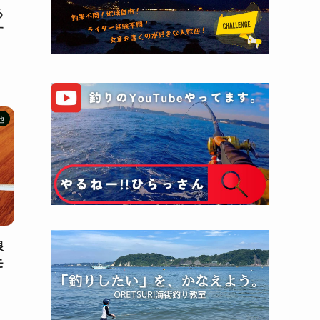
る
す
他
根
モ