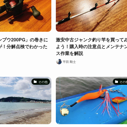
プウ200PG」の巻きに
激安中古ジャンク釣り竿を買って
が！分解点検でわかった
よう！購入時の注意点とメンテナ
ス作業を解説
平田 剛士
その他
その