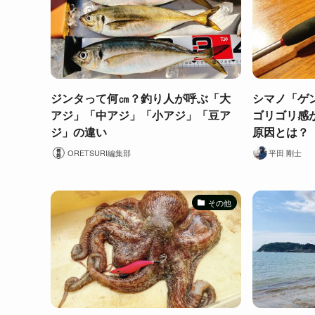
ジンタって何㎝？釣り人が呼ぶ「大
シマノ「ゲン
アジ」「中アジ」「小アジ」「豆ア
ゴリゴリ感
ジ」の違い
原因とは？
ORETSURI編集部
平田 剛士
その他