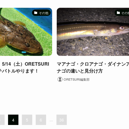
その他
その
/14（土）ORETSURI
マアナゴ・クロアナゴ・ダイナン
チバトルやります！
ナゴの違いと見分け方
ORETSURI編集部
3
4
5
6
...
36