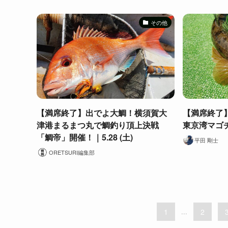
その他
【満席終了】出でよ大鯛！横須賀大
【満席終了】5
津港まるまつ丸で鯛釣り頂上決戦
東京湾マゴ
「鯛帝」開催！｜5.28 (土)
平田 剛士
ORETSURI編集部
1
...
2