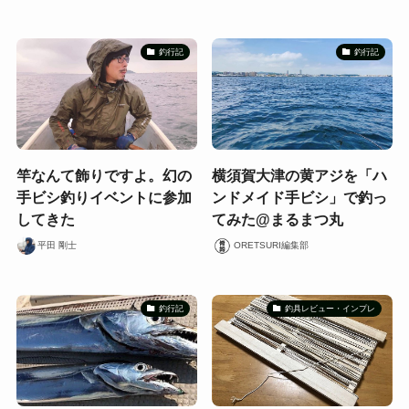
釣行記
釣行記
竿なんて飾りですよ。幻の
横須賀大津の黄アジを「ハ
手ビシ釣りイベントに参加
ンドメイド手ビシ」で釣っ
してきた
てみた@まるまつ丸
平田 剛士
ORETSURI編集部
釣行記
釣具レビュー・インプレ