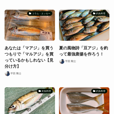
コラム・エッセー
釣魚料理
あなたは「マアジ」を買う
夏の風物詩「豆アジ」を釣
つもりで「マルアジ」を買
って最強唐揚を作ろう！
っているかもしれない【見
平田 剛士
分け方】
平田 剛士
釣魚料理
釣魚料理