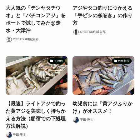
大人気の「テンヤタチウ
アジやタコ釣りにつかえる
オ」と「バチコンアジ」を
「手ビシの糸巻き」の作り
ボートで試してみた@走
方
水・大津沖
ORETSURI編集部
ORETSURI編集部
その他
釣魚料理
【最速】ライトアジで釣っ
幼児食には「黄アジふりか
た黄アジを美味しく持ちか
け」がオススメ！
える方法（船宿での下処理
平田 剛士
方法解説）
平田 剛士