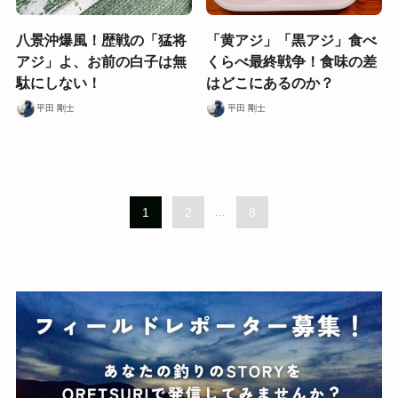
八景沖爆風！歴戦の「猛将
「黄アジ」「黒アジ」食べ
アジ」よ、お前の白子は無
くらべ最終戦争！食味の差
駄にしない！
はどこにあるのか？
平田 剛士
平田 剛士
1
2
...
8