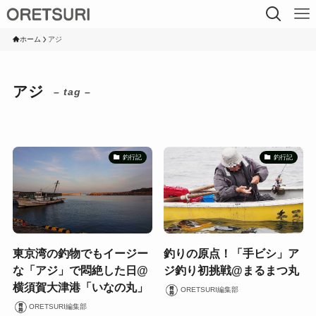
ホーム
アジ
アジ
– tag –
釣行記
釣行記
東京湾の釣物でもイージー
釣りの原点！「手ビシ」ア
な「アジ」で悶絶した日@
ジ釣り初挑戦@まるまつ丸
横須賀大津港「いなの丸」
ORETSURI編集部
ORETSURI編集部