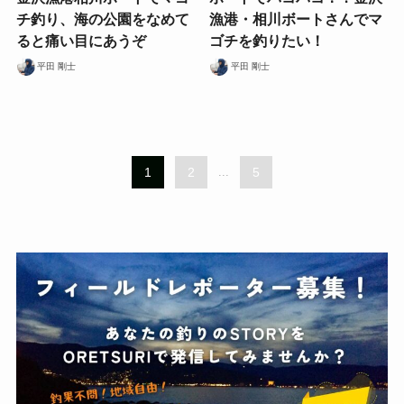
チ釣り、海の公園をなめて
漁港・相川ボートさんでマ
ると痛い目にあうぞ
ゴチを釣りたい！
平田 剛士
平田 剛士
1
2
...
5