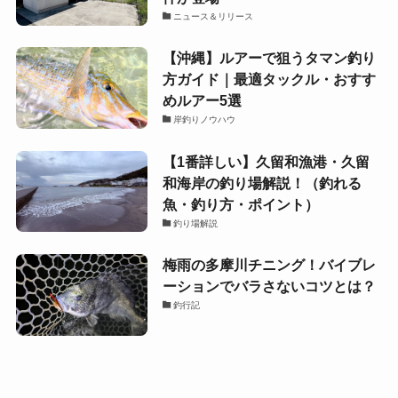
ニュース＆リリース
【沖縄】ルアーで狙うタマン釣り
方ガイド｜最適タックル・おすす
めルアー5選
岸釣りノウハウ
【1番詳しい】久留和漁港・久留
和海岸の釣り場解説！（釣れる
魚・釣り方・ポイント）
釣り場解説
梅雨の多摩川チニング！バイブレ
ーションでバラさないコツとは？
釣行記