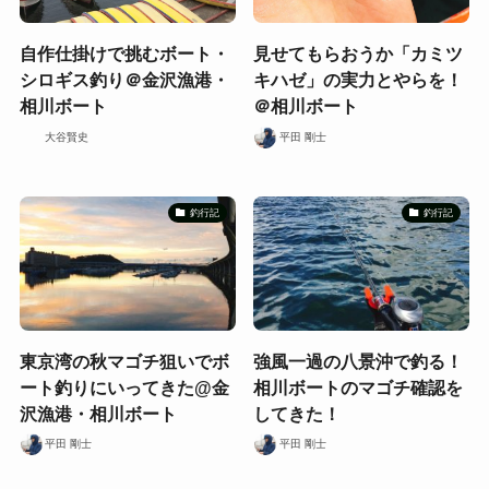
自作仕掛けで挑むボート・
見せてもらおうか「カミツ
シロギス釣り＠金沢漁港・
キハゼ」の実力とやらを！
相川ボート
＠相川ボート
大谷賢史
平田 剛士
釣行記
釣行記
東京湾の秋マゴチ狙いでボ
強風一過の八景沖で釣る！
ート釣りにいってきた@金
相川ボートのマゴチ確認を
沢漁港・相川ボート
してきた！
平田 剛士
平田 剛士