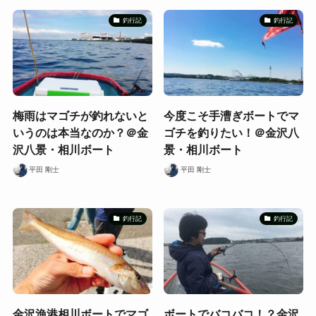
釣行記
釣行記
梅雨はマゴチが釣れないと
今度こそ手漕ぎボートでマ
いうのは本当なのか？＠金
ゴチを釣りたい！＠金沢八
沢八景・相川ボート
景・相川ボート
平田 剛士
平田 剛士
釣行記
釣行記
金沢漁港相川ボートでマゴ
ボートでバコバコ！？金沢