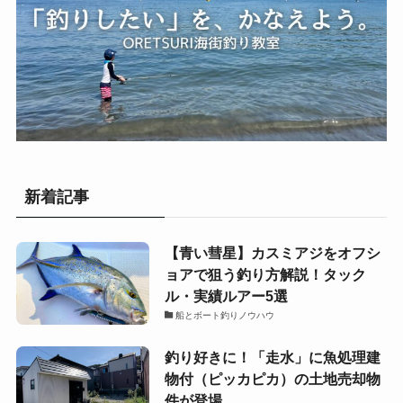
新着記事
【青い彗星】カスミアジをオフシ
ョアで狙う釣り方解説！タック
ル・実績ルアー5選
船とボート釣りノウハウ
釣り好きに！「走水」に魚処理建
物付（ピッカピカ）の土地売却物
件が登場