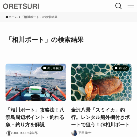
ホーム
「相川ボート」の検索結果
「相川ボート」の検索結果
釣り場解説
釣行記
「相川ボート」攻略法！八
金沢八景「スミイカ」釣
景島周辺ポイント・釣れる
行。レンタル船外機付きボ
魚・釣り方を解説
ートで狙う！@相川ボート
ORETSURI編集部
平田 剛士