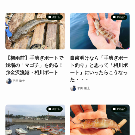
釣行記
釣行記
【梅雨前】手漕ぎボートで
自粛明けなら「手漕ぎボー
浅場の「マゴチ」を釣る！
ト釣り」と思って「相川ボ
@金沢漁港・相川ボート
ート」にいったらこうなっ
た・・・
平田 剛士
平田 剛士
釣行記
釣行記