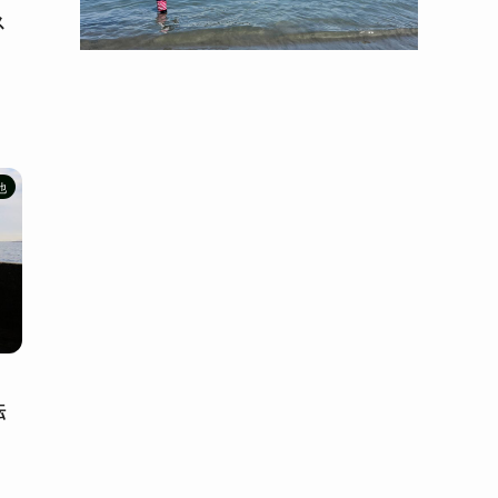
ス
！
他
転