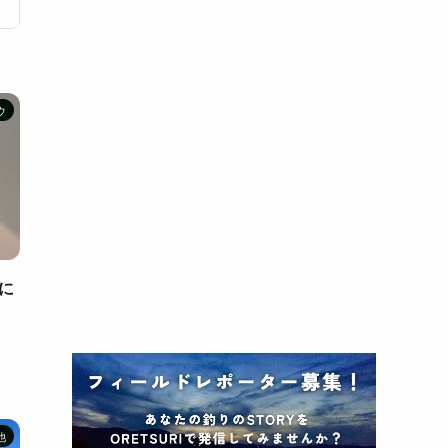
ウ
に
他