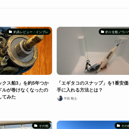
釣具レビュー・インプレ
釣り全般ノウハ
ックス船3」を約5年つか
「エギタコのスナップ」を1番安価
ドルが巻けなくなったの
手に入れる方法とは？
してみた
平田 剛士
その他
その