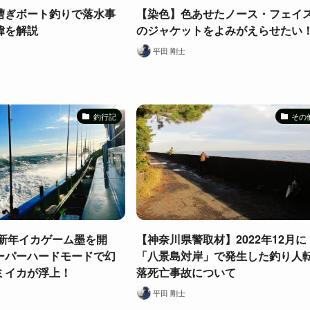
漕ぎボート釣りで落水事
【染色】色あせたノース・フェイ
緯を解説
のジャケットをよみがえらせたい
平田 剛士
釣行記
その
RI新年イカゲーム墨を開
【神奈川県警取材】2022年12月に
ーパーハードモードで幻
「八景島対岸」で発生した釣り人
ミイカが浮上！
落死亡事故について
平田 剛士