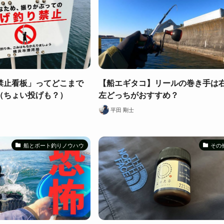
禁止看板」ってどこまで
【船エギタコ】リールの巻き手は
（ちょい投げも？）
左どっちがおすすめ？
平田 剛士
船とボート釣りノウハウ
その