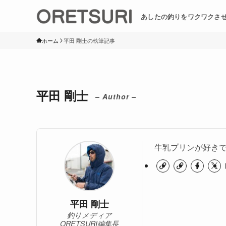
あしたの釣りをワクワクさ
ホーム
平田 剛士の執筆記事
平田 剛士
– Author –
牛乳プリンが好き
平田 剛士
釣りメディア
ORETSURI編集長