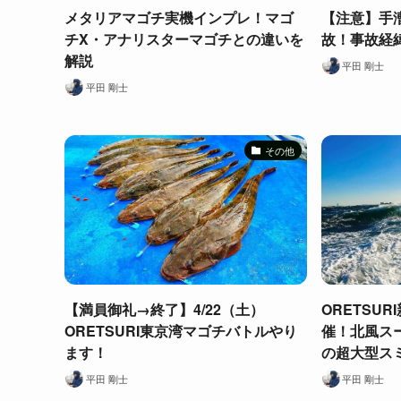
メタリアマゴチ実機インプレ！マゴ
【注意】手
チX・アナリスターマゴチとの違いを
故！事故経
解説
平田 剛士
平田 剛士
その他
【満員御礼→終了】4/22（土）
ORETSU
ORETSURI東京湾マゴチバトルやり
催！北風ス
ます！
の超大型ス
平田 剛士
平田 剛士