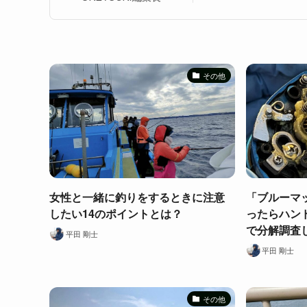
その他
女性と一緒に釣りをするときに注意
「ブルーマ
したい14のポイントとは？
ったらハン
で分解調査
平田 剛士
平田 剛士
その他