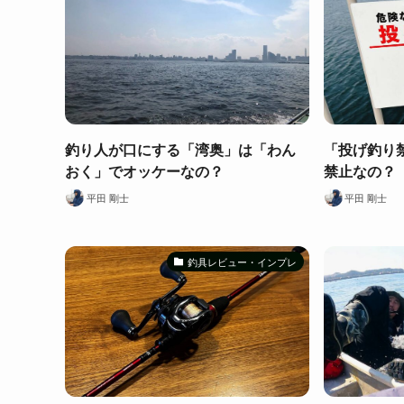
釣り人が口にする「湾奥」は「わん
「投げ釣り
おく」でオッケーなの？
禁止なの？
平田 剛士
平田 剛士
釣具レビュー・インプレ