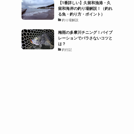
【1番詳しい】久留和漁港・久
留和海岸の釣り場解説！（釣れ
る魚・釣り方・ポイント）
釣り場解説
梅雨の多摩川チニング！バイブ
レーションでバラさないコツと
は？
釣行記