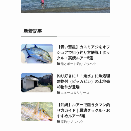
新着記事
【青い彗星】カスミアジをオフ
ショアで狙う釣り方解説！タッ
クル・実績ルアー5選
船とボート釣りノウハウ
釣り好きに！「走水」に魚処理
建物付（ピッカピカ）の土地売
却物件が登場
ニュース＆リリース
【沖縄】ルアーで狙うタマン釣
り方ガイド｜最適タックル・お
すすめルアー5選
岸釣りノウハウ