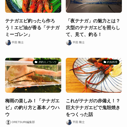
テナガエビ釣ったら作ろ
「夜テナガ」の魅力とは？
う！エビ油が香る「テナガ
大型のテナガエビを照らし
ミーゴレン」
て、見て、釣る！
平田 剛士
平田 剛士
岸釣りノウハウ
釣魚料理
梅雨の楽しみ！「テナガエ
これがテナガの赤備え！？
ビ」の釣り方と基本ノウハ
巨大テナガエビで鬼殻焼き
ウ
をつくった話
ORETSURI編集部
平田 剛士