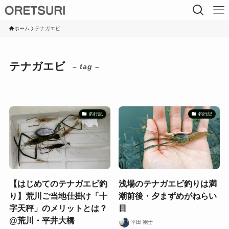
ホーム
テナガエビ
テナガエビ
– tag –
釣行記
釣行記
【はじめてのテナガエビ釣
浅場のテナガエビ釣りは満
り】荒川ご当地仕掛け「十
潮前後・夕まずめがねらい
字天秤」のメリットとは？
目
@荒川・平井大橋
平田 剛士