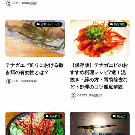
ORETSURI編集部
岸釣りノウハウ
釣魚料理
テナガエビ釣りにおける撒
【保存版】テナガエビのお
き餌の有効性とは？
すすめ料理レシピ7選！泥
抜き・締め方・胃袋除去な
ORETSURI編集部
ど下処理のコツ徹底解説
ORETSURI編集部
釣魚料理
釣行記