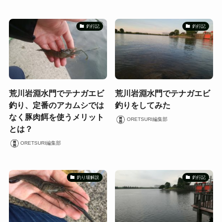
釣行記
釣行記
荒川岩淵水門でテナガエビ
荒川岩淵水門でテナガエビ
釣り、定番のアカムシでは
釣りをしてみた
なく豚肉餌を使うメリット
ORETSURI編集部
とは？
ORETSURI編集部
釣り場解説
釣行記