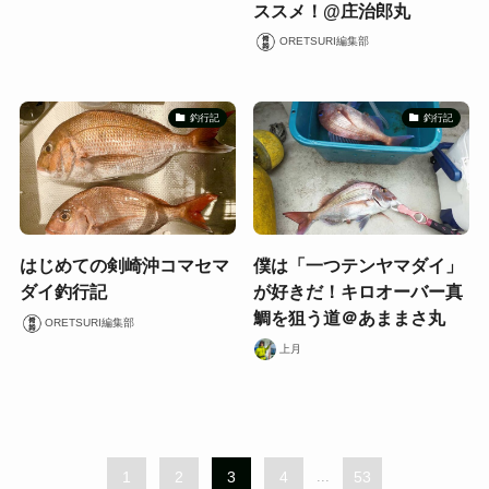
ススメ！@庄治郎丸
ORETSURI編集部
釣行記
釣行記
はじめての剣崎沖コマセマ
僕は「一つテンヤマダイ」
ダイ釣行記
が好きだ！キロオーバー真
鯛を狙う道＠あままさ丸
ORETSURI編集部
上月
1
2
3
4
...
53