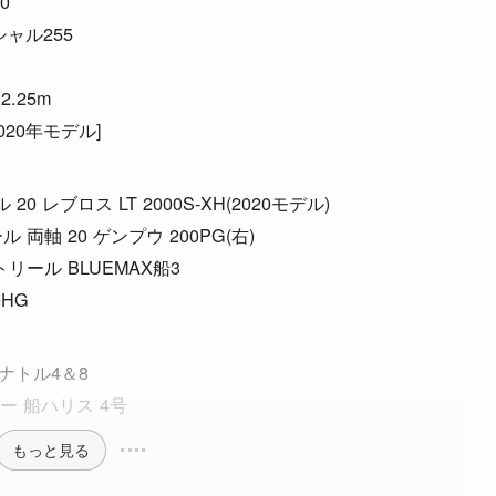
0
ャル255
.25m
2020年モデル]
0 レブロス LT 2000S-XH(2020モデル)
 両軸 20 ゲンプウ 200PG(右)
イトリール BLUEMAX船3
0HG
タナトル4＆8
ガー 船ハリス 4号
もっと見る