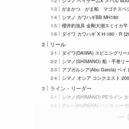
シマノ ベイゲームX メバル M30
がまかつ がま船 マゴチスペシ
シマノ カワハギBB MH180
櫻井釣漁具 金剛大潮スミイカ竿 2
ダイワ カワハギ X H-180・R [
リール
ダイワ(DAIWA) スピニングリール 2
シマノ(SHIMANO) 船・手巻リール
アブガルシア(Abu Garcia) ベ
シマノ オシア コンクエスト 20
ライン・リーダー
シマノ(SHIMANO) PEライン 
クレハ(KUREHA) ハリス シー