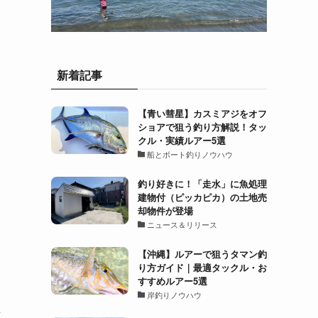
新着記事
【青い彗星】カスミアジをオフ
ショアで狙う釣り方解説！タッ
クル・実績ルアー5選
船とボート釣りノウハウ
釣り好きに！「走水」に魚処理
建物付（ピッカピカ）の土地売
却物件が登場
ニュース＆リリース
も
【沖縄】ルアーで狙うタマン釣
り方ガイド｜最適タックル・お
すすめルアー5選
岸釣りノウハウ
ン