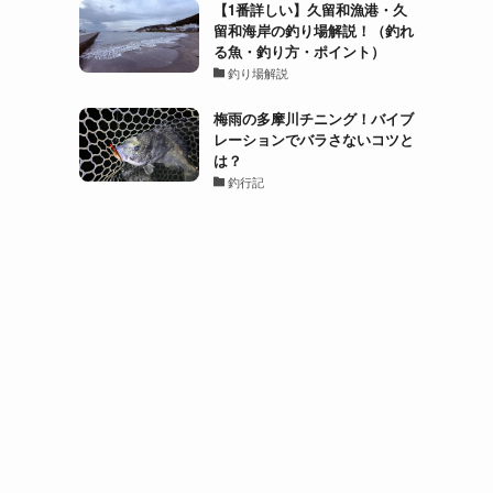
【1番詳しい】久留和漁港・久
留和海岸の釣り場解説！（釣れ
る魚・釣り方・ポイント）
釣り場解説
梅雨の多摩川チニング！バイブ
レーションでバラさないコツと
は？
釣行記