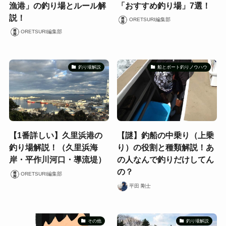
漁港」の釣り場とルール解
「おすすめ釣り場」7選！
説！
ORETSURI編集部
ORETSURI編集部
釣り場解説
船とボート釣りノウハウ
【1番詳しい】久里浜港の
【謎】釣船の中乗り（上乗
釣り場解説！（久里浜海
り）の役割と種類解説！あ
岸・平作川河口・導流堤）
の人なんで釣りだけしてん
の？
ORETSURI編集部
平田 剛士
その他
釣り場解説