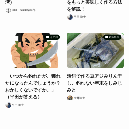
湾）
をもっと美味しく作る方法
を解説！
ORETSURI編集部
平田 剛士
その他
釣魚料理
「いつから釣れたが、獲れ
活餌で作る豆アジみりん干
たになったんでしょうか？
し、釣れない年末をしみじ
おかしくないですか。」
みと
（平田が答える）
大井颯太
平田 剛士