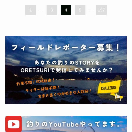
1
...
3
4
5
...
197