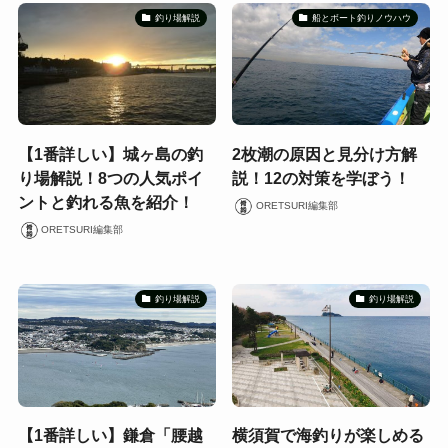
釣り場解説
船とボート釣りノウハウ
【1番詳しい】城ヶ島の釣
2枚潮の原因と見分け方解
り場解説！8つの人気ポイ
説！12の対策を学ぼう！
ントと釣れる魚を紹介！
ORETSURI編集部
ORETSURI編集部
釣り場解説
釣り場解説
【1番詳しい】鎌倉「腰越
横須賀で海釣りが楽しめる