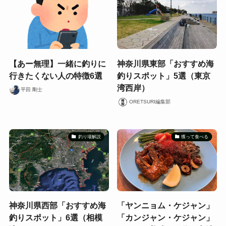
【あー無理】一緒に釣りに
神奈川県東部「おすすめ海
行きたくない人の特徴6選
釣りスポット」5選（東京
湾西岸）
平田 剛士
ORETSURI編集部
釣り場解説
獲って食べる
神奈川県西部「おすすめ海
「ヤンニョム・ケジャン」
釣りスポット」6選（相模
「カンジャン・ケジャン」